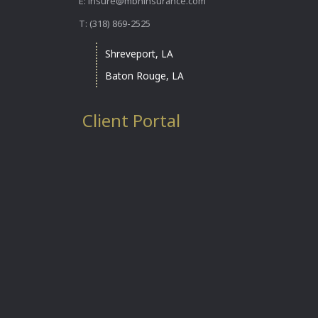
E: insure@mbhinsurance.com
T: (318) 869-2525
Shreveport, LA
Baton Rouge, LA
Client Portal