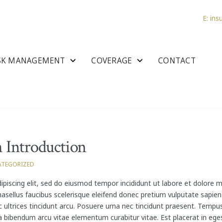
E: in
SK MANAGEMENT
COVERAGE
CONTACT
n Introduction
TEGORIZED
piscing elit, sed do eiusmod tempor incididunt ut labore et dolore 
hasellus faucibus scelerisque eleifend donec pretium vulputate sapien
ultrices tincidunt arcu. Posuere urna nec tincidunt praesent. Tempus 
 bibendum arcu vitae elementum curabitur vitae. Est placerat in eges