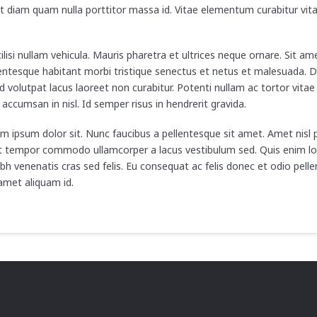
 ut diam quam nulla porttitor massa id. Vitae elementum curabitur vita
ilisi nullam vehicula. Mauris pharetra et ultrices neque ornare. Sit a
lentesque habitant morbi tristique senectus et netus et malesuada. 
 id volutpat lacus laoreet non curabitur. Potenti nullam ac tortor vita
accumsan in nisl. Id semper risus in hendrerit gravida.
 ipsum dolor sit. Nunc faucibus a pellentesque sit amet. Amet nisl p
or. At tempor commodo ullamcorper a lacus vestibulum sed. Quis enim 
bh venenatis cras sed felis. Eu consequat ac felis donec et odio pelle
 amet aliquam id.