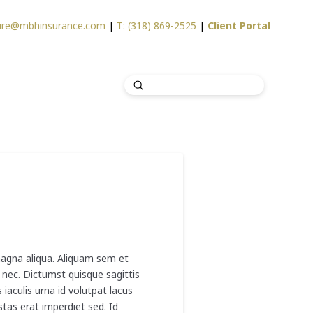
sure@mbhinsurance.com
|
T: (318) 869-2525
|
Client Portal
Submit
Search
magna aliqua. Aliquam sem et
 nec. Dictumst quisque sagittis
iaculis urna id volutpat lacus
tas erat imperdiet sed. Id